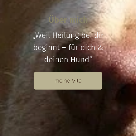
Über mich
„Weil Heilung bei dir
beginnt – für dich &
deinen Hund“
meine Vita