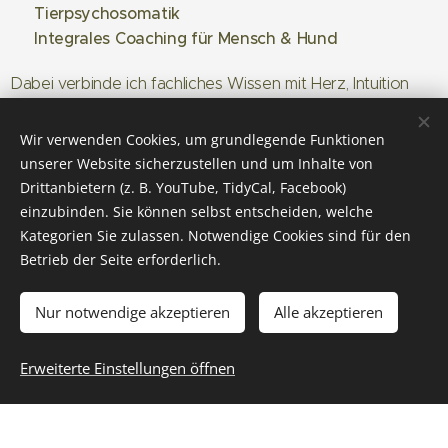
Tierpsychosomatik
🐾
Integrales Coaching für Mensch & Hund
💛
Dabei verbinde ich fachliches Wissen mit Herz, Intuition
und Erfahrung.
Denn echte Veränderung entsteht dort, wo wir tiefer
Wir verwenden Cookies, um grundlegende Funktionen
schauen – hinter die Symptome, hinein in die
unserer Website sicherzustellen und um Inhalte von
Zusammenhänge.
Drittanbietern (z. B. YouTube, TidyCal, Facebook)
einzubinden. Sie können selbst entscheiden, welche
Kategorien Sie zulassen. Notwendige Cookies sind für den
🐾 Was mir in der Begleitung wichtig ist
Betrieb der Seite erforderlich.
gesehen, verstanden und sicher
✨ Dass du dich
fühlst.
Nur notwendige akzeptieren
Alle akzeptieren
✨ Dass dein Hund mit all seinen feinen Signalen gehört
wird.
Erweiterte Einstellungen öffnen
✨ Dass wir gemeinsam Ursachen lösen – nicht nur
Symptome.
Ruhe, Verbindung und Balance
✨ Dass ihr wieder
findet.