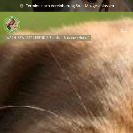
Termine nach Vereinbarung So. + Mo. geschlossen
Bettina Bumb
„WACH. BEWUSST. LEBENDIG. Für dich & deinen Hund.“